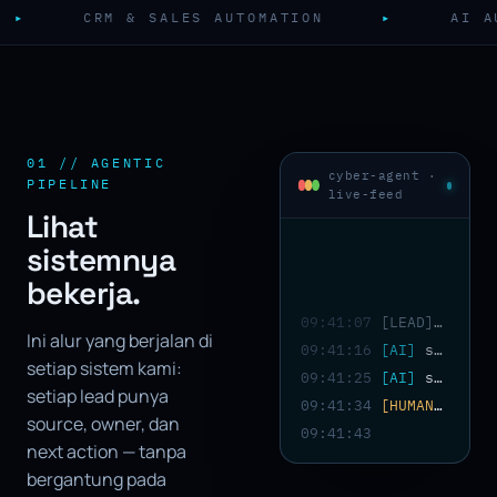
N
▸
AI AUTOMATION SYSTEM
▸
SO
01 // AGENTIC
cyber-agent ·
PIPELINE
live-feed
Lihat
sistemnya
bekerja.
09:41:07
[LEAD]
inboun
Ini alur yang berjalan di
09:41:16
[AI]
scoring… intent=HIGH · budget=FIT · score 87/100
setiap sistem kami:
09:41:25
[AI]
summary + follow-up draft ready → awaiting approval
setiap lead punya
09:41:34
[HUMAN]
appro
source, owner, dan
09:41:43
next action — tanpa
bergantung pada