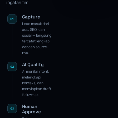
ingatan tim.
Capture
01
Lead masuk dari
ads, SEO, dan
sosial — langsung
tercatat lengkap
dengan source-
nya.
AI Qualify
02
AI menilai intent,
melengkapi
konteks, dan
menyiapkan draft
follow-up.
Human
03
Approve