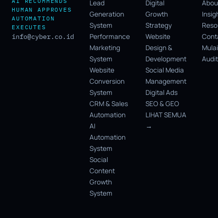
AI RECOMMENDS
Lead
Digital
Abou
HUMAN APPROVES
Generation
Growth
Insig
AUTOMATION
System
Strategy
Reso
EXECUTES
info@cyber.co.id
Performance
Website
Cont
Marketing
Design &
Mulai
System
Development
Audit
Website
Social Media
Conversion
Management
System
Digital Ads
CRM & Sales
SEO & GEO
Automation
LIHAT SEMUA
AI
→
Automation
System
Social
Content
Growth
System