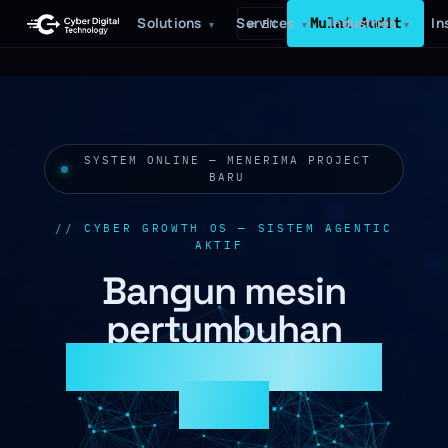
Solutions
Services
Mulai Audit
Industries
In
⇄ EN
▾
▾
▾
SYSTEM ONLINE — MENERIMA PROJECT
BARU
// CYBER GROWTH OS — SISTEM AGENTIC
AKTIF
▮
Bangun mesin
pertumbuhan
yang tidak pernah
tidur.