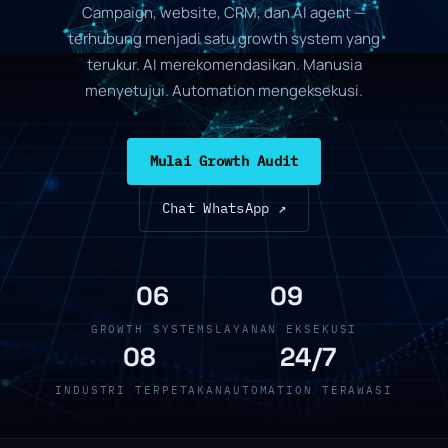
Campaign, website, CRM, dan AI agent —
terhubung menjadi satu growth system yang
terukur. AI merekomendasikan. Manusia
menyetujui. Automation mengeksekusi.
Mulai Growth Audit
Chat WhatsApp ↗
06
09
GROWTH SYSTEMS
LAYANAN EKSEKUSI
08
24/7
INDUSTRI TERPETAKAN
AUTOMATION TERAWASI